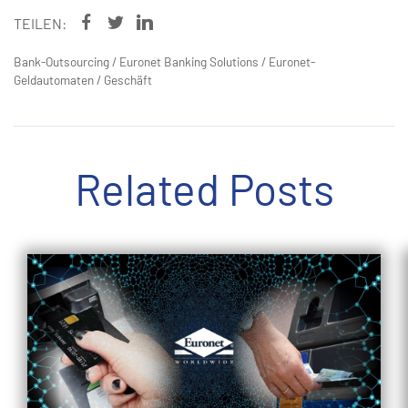
TEILEN:
Bank-Outsourcing
/
Euronet Banking Solutions
/
Euronet-
Geldautomaten
/
Geschäft
Related Posts